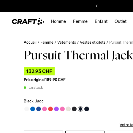
Homme
Femme
Enfant
Outlet
Accueil
Femme
Vêtements
Vestes et gilets
Pursuit Ther
Pursuit Thermal Jac
132.93 CHF
Prix original
189.90 CHF
En stock
Black-Jade
Votre ta