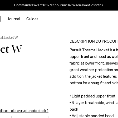
Commandez avant le 17/12 pour une livraison avant les fêtes.
Journal
Guides
Outlet
mal Jacket W
DESCRIPTION DU PRODUI
ket W
Pursuit Thermal Jacket is a
Pursuit Thermal Jacket is a
upper front and hood as well
upper front and hood as well
fabric at lower front, sleeves
fabric at lower front, sleeves
great weather protection and
great weather protection and
addition, the jacket features
addition, the jacket features
bottom for a snug fit and sid
bottom for a snug fit and sid
• Light padded upper front 

• Light padded upper front 

• 3-layer breathable, wind- 
• 3-layer breathable, wind- 
back

back

ille est-elle en rupture de stock ?
• Adjustable padded hood 

• Adjustable padded hood 
