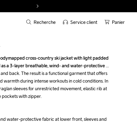
Recherche
Service client
Panier
T
 bodymapped cross-country ski jacket with light padded 
 bodymapped cross-country ski jacket with light padded 
 as a 3-layer breathable, wind- and water-protective 
 as a 3-layer breathable, wind- and water-protective 
 and back. The result is a functional garment that offers 
 and back. The result is a functional garment that offers 
 warmth during intense workouts in cold conditions. In 
 warmth during intense workouts in cold conditions. In 
 raglan sleeves for unrestricted movement, elastic rib at 
 raglan sleeves for unrestricted movement, elastic rib at 
e pockets with zipper.

e pockets with zipper.

and water-protective fabric at lower front, sleeves and 
and water-protective fabric at lower front, sleeves and 