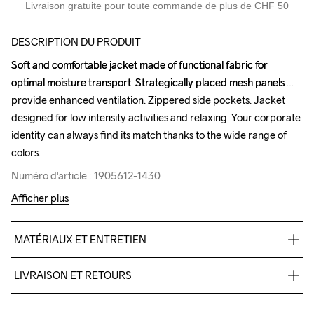
Livraison gratuite pour toute commande de plus de CHF 50
DESCRIPTION DU PRODUIT
Soft and comfortable jacket made of functional fabric for 
Soft and comfortable jacket made of functional fabric for 
optimal moisture transport. Strategically placed mesh panels 
optimal moisture transport. Strategically placed mesh panels 
provide enhanced ventilation. Zippered side pockets. Jacket 
provide enhanced ventilation. Zippered side pockets. Jacket 
designed for low intensity activities and relaxing. Your corporate 
designed for low intensity activities and relaxing. Your corporate 
identity can always find its match thanks to the wide range of 
identity can always find its match thanks to the wide range of 
colors.
colors.
Numéro d'article : 1905612-1430
Numéro d'article : 1905612-1430
Afficher plus
MATÉRIAUX ET ENTRETIEN
100% polyester / 90% polyester, 10% elastane.
LIVRAISON ET RETOURS
Pour les commandes inférieures, nous facturons CHF 9.