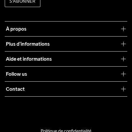
S'ABONNER
À propos
Notre philosophie
Plus d’informations
Craft Care Guide
Aide et informations
Teamwear
Service client
Follow us
Durabilité
Conditions générales
Collaborations
Contact
Retours
Presse
info@craftsportswear.ch
Expédition
+41 32 841 08 36
FAQ
Accessibility statement
Politique de confidentialité