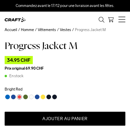
Commandez avant le 17/12 pour une livraison avant les fêtes.
Accueil
Homme
Vêtements
Vestes
Progress Jacket M
Progress Jacket M
Outlet
34.95 CHF
Prix original
69.90 CHF
En stock
Bright Red
AJOUTER AU PANIER