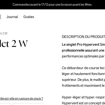
Commandez avant le 17/12 pour une livraison avant les fêtes.
Journal
Guides
Outlet
et 2 W
DESCRIPTION DU PRODUI
let 2 W
Le singlet Pro Hypervent Sin
Le singlet Pro Hypervent Sin
professionnelle assurant une
professionnelle assurant une
performances optimales par 
performances optimales par 
Ce débardeur de course tech
Ce débardeur de course tech
léger et hautement fonctionn
léger et hautement fonctionn
supérieur. De plus, le maillot
supérieur. De plus, le maillot
frottements et maximisent le 
frottements et maximisent le 
Hyper-léger et hyper-respira
Hyper-léger et hyper-respira
ille est-elle en rupture de stock ?
Hypervent est un concept de 
Hypervent est un concept de 