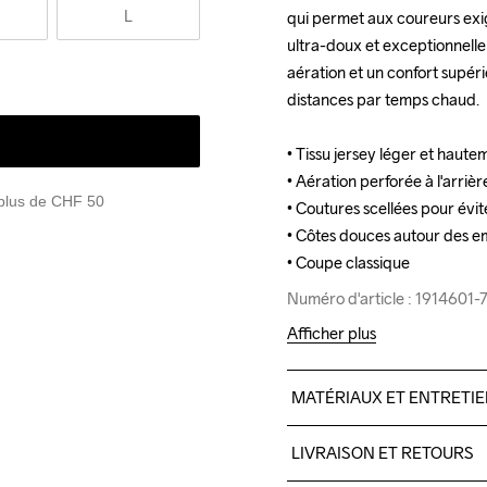
L
qui permet aux coureurs exige
qui permet aux coureurs exige
ultra-doux et exceptionnellem
ultra-doux et exceptionnellem
aération et un confort supéri
aération et un confort supéri
distances par temps chaud.

distances par temps chaud.

• Tissu jersey léger et haute
• Tissu jersey léger et haute
• Aération perforée à l'arrière
• Aération perforée à l'arrière
 plus de CHF 50
• Coutures scellées pour évite
• Coutures scellées pour évite
• Côtes douces autour des e
• Côtes douces autour des e
• Coupe classique
• Coupe classique
Numéro d'article : 1914601
Numéro d'article : 1914601
Afficher plus
MATÉRIAUX ET ENTRETI
91% Polyester-Recycled

LIVRAISON ET RETOURS
9% Elastane