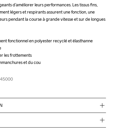
ants d’améliorer leurs performances. Les tissus fins, 
ants d’améliorer leurs performances. Les tissus fins, 
ent légers et respirants assurent une fonction, une 
ent légers et respirants assurent une fonction, une 
eurs pendant la course à grande vitesse et sur de longues 
eurs pendant la course à grande vitesse et sur de longues 
ment fonctionnel en polyester recyclé et élasthanne 

ment fonctionnel en polyester recyclé et élasthanne 





r les frottements

r les frottements

mmanchures et du cou

mmanchures et du cou

-745000
-745000
EN