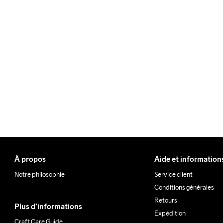
Pour les commandes inférieu
Nous faisons appel à DHL qui
Veillez à choisir une adresse
Do Not Bleach
Do Not Dry 
Do Not
Clean
À propos
Aide et information
Notre philosophie
Service client
Conditions générales
Retours
Plus d’informations
Expédition
Craft Care Guide