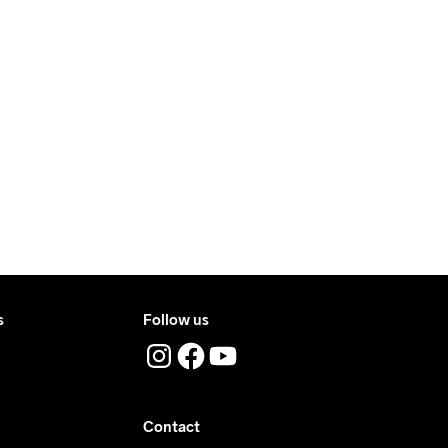
res, nous facturons CHF 9.
 livre pendant la journée.
 où vous recevrez le colis.
 Iron
Do Not Tumble
Lavage en 
machine à 
40 degrés.
s
Follow us
Contact