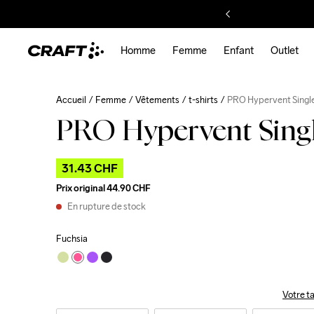
Homme
Femme
Enfant
Outlet
Accueil
Femme
Vêtements
t-shirts
PRO Hypervent Singl
PRO Hypervent Sing
31.43 CHF
Prix original
44.90 CHF
En rupture de stock
Fuchsia
Votre ta