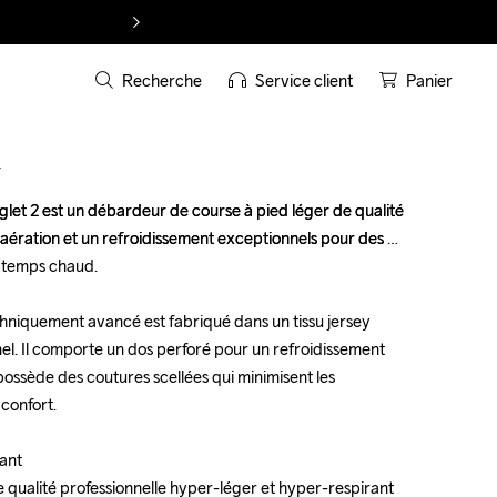
Recherche
Service client
Panier
T
glet 2 est un débardeur de course à pied léger de qualité 
glet 2 est un débardeur de course à pied léger de qualité 
 aération et un refroidissement exceptionnels pour des 
 aération et un refroidissement exceptionnels pour des 
temps chaud. 

temps chaud. 

niquement avancé est fabriqué dans un tissu jersey 
niquement avancé est fabriqué dans un tissu jersey 
el. Il comporte un dos perforé pour un refroidissement 
el. Il comporte un dos perforé pour un refroidissement 
 possède des coutures scellées qui minimisent les 
 possède des coutures scellées qui minimisent les 
confort.

confort.

nt 

nt 

qualité professionnelle hyper-léger et hyper-respirant 
qualité professionnelle hyper-léger et hyper-respirant 