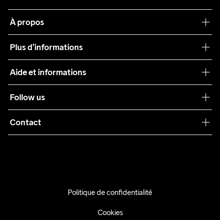
À propos
Notre philosophie
Plus d’informations
Craft Care Guide
Aide et informations
Teamwear
Service client
Follow us
Durabilité
Conditions générales
Collaborations
Contact
Retours
Presse
info@craftsportswear.ch
Expédition
+41 32 841 08 36
FAQ
Accessibility statement
Politique de confidentialité
Exercer mon droit de rétractation
Cookies