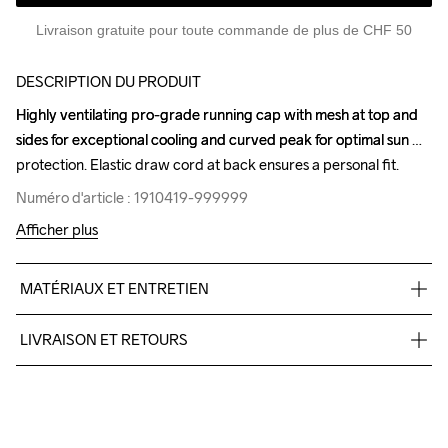
Livraison gratuite pour toute commande de plus de CHF 50
DESCRIPTION DU PRODUIT
Highly ventilating pro-grade running cap with mesh at top and 
Highly ventilating pro-grade running cap with mesh at top and 
sides for exceptional cooling and curved peak for optimal sun 
sides for exceptional cooling and curved peak for optimal sun 
protection. Elastic draw cord at back ensures a personal fit.
protection. Elastic draw cord at back ensures a personal fit.
Numéro d'article : 1910419-999999
Numéro d'article : 1910419-999999
Afficher plus
MATÉRIAUX ET ENTRETIEN
100% polyester
LIVRAISON ET RETOURS
Pour les commandes inférieures, nous facturons CHF 9.
Nous faisons appel à DHL qui livre pendant la journée.
Do Not Bleach
Do Not Dry 
Do Not Iron
Do Not Tumble
Handwash
Veillez à choisir une adresse où vous recevrez le colis.
Clean