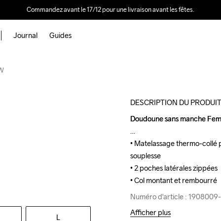
Commandez avant le 17/12 pour une livraison avant les fêtes.
Journal
Guides
Outlet
 W
DESCRIPTION DU PRODUI
Doudoune sans manche Femme
Doudoune sans manche Femme
• Matelassage thermo-collé p
• Matelassage thermo-collé p
souplesse

souplesse

• 2 poches latérales zippées

• 2 poches latérales zippées

• Col montant et rembourré
• Col montant et rembourré
Numéro d'article : 190800
Numéro d'article : 190800
Afficher plus
L