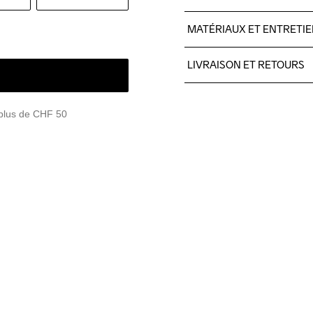
MATÉRIAUX ET ENTRETI
Corps : 100% polyamide. Ga
LIVRAISON ET RETOURS
polyamide.
Pour les commandes inférieu
Nous faisons appel à DHL qui
 plus de CHF 50
Veillez à choisir une adresse
Lavage en 
machine à 
40 degrés.