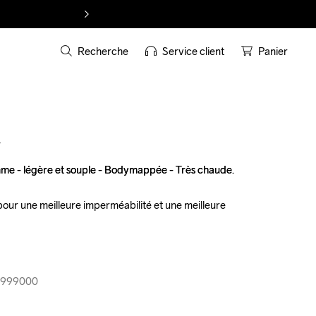
Recherche
Service client
Panier
T
 - légère et souple - Bodymappée - Très chaude.

 - légère et souple - Bodymappée - Très chaude.

our une meilleure imperméabilité et une meilleure 
our une meilleure imperméabilité et une meilleure 
9-999000
9-999000