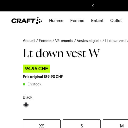
Homme
Femme
Enfant
Outlet
Accueil
Femme
Vêtements
Vestes et gilets
Lt down vest
Lt down vest W
94.95 CHF
Prix original
189.90 CHF
En stock
Black
XS
S
M