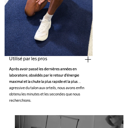
Utilisé par les pros
Après avoir passé les dernières années en 
Après avoir passé les dernières années en 
laboratoire, obsédés par le retour d'énergie 
laboratoire, obsédés par le retour d'énergie 
maximal et la chute la plus rapide et la plus 
maximal et la chute la plus rapide et la plus 
agressive du talon aux orteils, nous avons enfin 
agressive du talon aux orteils, nous avons enfin 
obtenu les minutes et les secondes que nous 
obtenu les minutes et les secondes que nous 
recherchions. 
recherchions. 