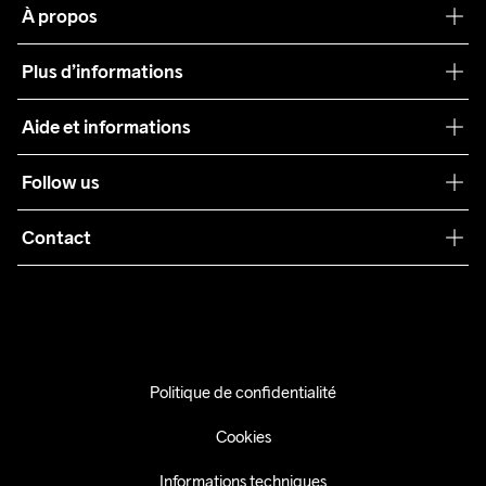
À propos
Notre philosophie
Plus d’informations
Craft Care Guide
Aide et informations
Teamwear
Service client
Follow us
Durabilité
Conditions générales
Collaborations
Contact
Retours
Presse
info@craftsportswear.ch
Expédition
+41 32 841 08 36
FAQ
Accessibility statement
Politique de confidentialité
Exercer mon droit de rétractation
Cookies
Informations techniques