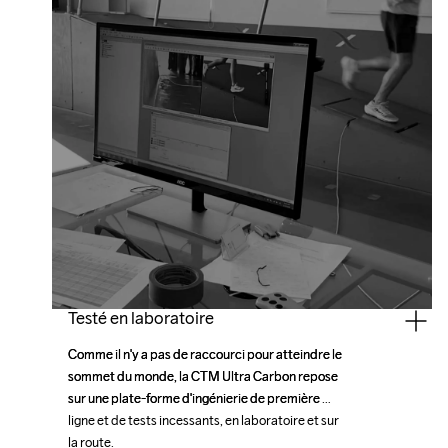
Testé en laboratoire
Comme il n'y a pas de raccourci pour atteindre le 
Comme il n'y a pas de raccourci pour atteindre le 
sommet du monde, la CTM Ultra Carbon repose 
sommet du monde, la CTM Ultra Carbon repose 
sur une plate-forme d'ingénierie de première 
sur une plate-forme d'ingénierie de première 
ligne et de tests incessants, en laboratoire et sur 
ligne et de tests incessants, en laboratoire et sur 
la route.
la route.