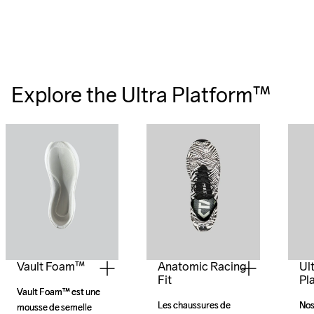
Explore the
Ultra Platform™
Vault Foam™
Anatomic Racing
Ul
Fit
Pl
Vault Foam™ est une 
Vault Foam™ est une 
Les chaussures de 
Les chaussures de 
Nos
Nos
mousse de semelle 
mousse de semelle 