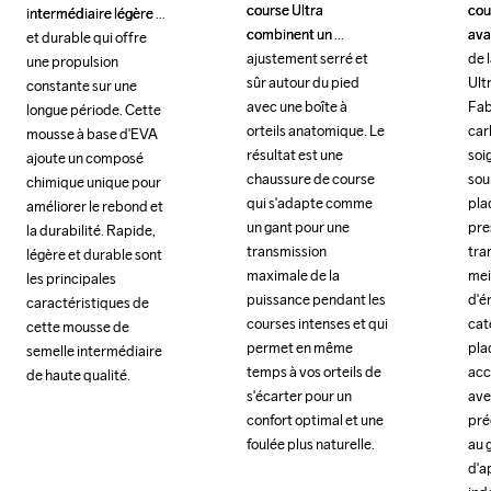
course Ultra 
course Ultra 
cour
cour
intermédiaire légère 
intermédiaire légère 
combinent un 
combinent un 
ava
ava
et durable qui offre 
et durable qui offre 
ajustement serré et 
ajustement serré et 
de l
de l
une propulsion 
une propulsion 
sûr autour du pied 
sûr autour du pied 
Ult
Ult
constante sur une 
constante sur une 
avec une boîte à 
avec une boîte à 
Fab
Fab
longue période. Cette 
longue période. Cette 
orteils anatomique. Le 
orteils anatomique. Le 
car
car
mousse à base d'EVA 
mousse à base d'EVA 
résultat est une 
résultat est une 
soi
soi
ajoute un composé 
ajoute un composé 
chaussure de course 
chaussure de course 
sour
sour
chimique unique pour 
chimique unique pour 
qui s'adapte comme 
qui s'adapte comme 
pla
pla
améliorer le rebond et 
améliorer le rebond et 
un gant pour une 
un gant pour une 
pre
pre
la durabilité. Rapide, 
la durabilité. Rapide, 
transmission 
transmission 
tram
tram
légère et durable sont 
légère et durable sont 
maximale de la 
maximale de la 
meil
meil
les principales 
les principales 
puissance pendant les 
puissance pendant les 
d'én
d'én
caractéristiques de 
caractéristiques de 
courses intenses et qui 
courses intenses et qui 
caté
caté
cette mousse de 
cette mousse de 
permet en même 
permet en même 
pla
pla
semelle intermédiaire 
semelle intermédiaire 
temps à vos orteils de 
temps à vos orteils de 
acc
acc
de haute qualité.
de haute qualité.
s'écarter pour un 
s'écarter pour un 
ave
ave
confort optimal et une 
confort optimal et une 
pré
pré
foulée plus naturelle.
foulée plus naturelle.
au g
au g
d'a
d'a