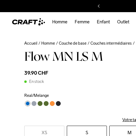
Homme
Femme
Enfant
Outlet
Accueil
Homme
Couche de base
Couches intermédiaires
Flow MN LS M
39.90 CHF
En stock
Real/Melange
Votre ta
XS
S
M