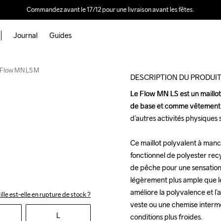
Commandez avant le 17/12 pour une livraison avant les fêtes.
Journal
Guides
Flow MN LS M
DESCRIPTION DU PRODUI
Le Flow MN LS est un maillot
Le Flow MN LS est un maillot
de base et comme vêtement se
de base et comme vêtement se
d’autres activités physiques si
d’autres activités physiques si
Ce maillot polyvalent à manc
Ce maillot polyvalent à manc
fonctionnel de polyester rec
fonctionnel de polyester rec
de pêche pour une sensation
de pêche pour une sensation
légèrement plus ample que les
légèrement plus ample que les
améliore la polyvalence et l’
améliore la polyvalence et l’
ille est-elle en rupture de stock ?
veste ou une chemise intermé
veste ou une chemise intermé
L
conditions plus froides.

conditions plus froides.
