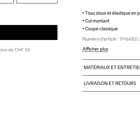
• Tissu doux et élastique en 
• Tissu doux et élastique en 
• Col montant

• Col montant

• Coupe classique
• Coupe classique
Numéro d'article : 1916682
Numéro d'article : 1916682
Afficher plus
 plus de CHF 50
MATÉRIAUX ET ENTRETI
88% Polyester recyclé, 12%
LIVRAISON ET RETOURS
Pour les commandes inférieu
Nous faisons appel à DHL qui
Veillez à choisir une adresse