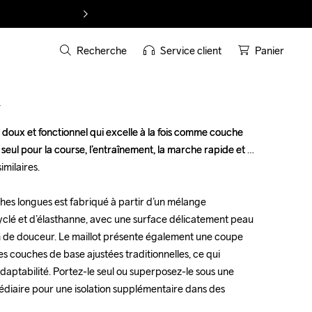
Recherche
Service client
Panier
T
 doux et fonctionnel qui excelle à la fois comme couche 
 doux et fonctionnel qui excelle à la fois comme couche 
ul pour la course, l’entraînement, la marche rapide et 
ul pour la course, l’entraînement, la marche rapide et 
milaires.

milaires.

hes longues est fabriqué à partir d’un mélange 
hes longues est fabriqué à partir d’un mélange 
yclé et d’élasthanne, avec une surface délicatement peau 
yclé et d’élasthanne, avec une surface délicatement peau 
 de douceur. Le maillot présente également une coupe 
 de douceur. Le maillot présente également une coupe 
 couches de base ajustées traditionnelles, ce qui 
 couches de base ajustées traditionnelles, ce qui 
adaptabilité. Portez-le seul ou superposez-le sous une 
adaptabilité. Portez-le seul ou superposez-le sous une 
diaire pour une isolation supplémentaire dans des 
diaire pour une isolation supplémentaire dans des 