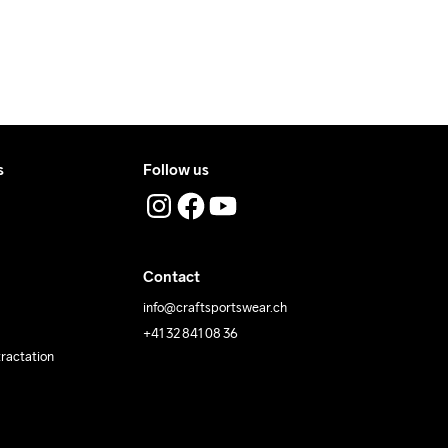
s
Follow us
Contact
info@craftsportswear.ch
+41 32 841 08 36
tractation