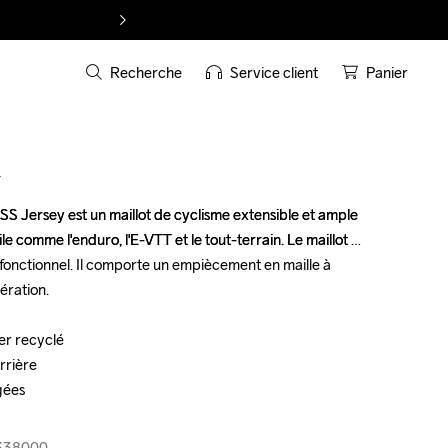
Recherche
Service client
Panier
T
S Jersey est un maillot de cyclisme extensible et ample 
S Jersey est un maillot de cyclisme extensible et ample 
le comme l'enduro, l'E-VTT et le tout-terrain. Le maillot 
le comme l'enduro, l'E-VTT et le tout-terrain. Le maillot 
 et fonctionnel. Il comporte un empiècement en maille à 
 et fonctionnel. Il comporte un empiècement en maille à 
ération.

ération.

er recyclé

er recyclé

rrière

rrière

ées

ées

-338000
-338000