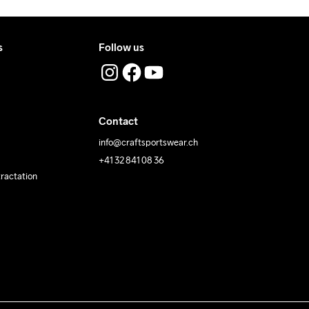
s
Follow us
Contact
info@craftsportswear.ch
+41 32 841 08 36
tractation