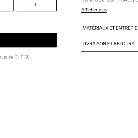
L
Afficher plus
MATÉRIAUX ET ENTRETI
Body

LIVRAISON ET RETOURS
100% Polyester-Recycled
Pour les commandes inférieu
 plus de CHF 50
Nous faisons appel à DHL qui
Veillez à choisir une adresse
Do Not Bleach
Do Not Dry 
Iron
Clean