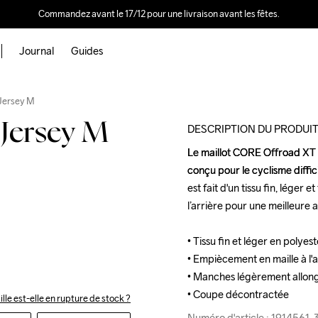
Commandez avant le 17/12 pour une livraison avant les fêtes.
Journal
Guides
Outlet
Jersey M
Jersey M
DESCRIPTION DU PRODUI
Le maillot CORE Offroad XT S
Le maillot CORE Offroad XT S
conçu pour le cyclisme diffici
conçu pour le cyclisme diffici
est fait d'un tissu fin, léger
est fait d'un tissu fin, léger
l’arrière pour une meilleure a
l’arrière pour une meilleure a
• Tissu fin et léger en polyest
• Tissu fin et léger en polyest
• Empiècement en maille à l'a
• Empiècement en maille à l'a
• Manches légèrement allong
• Manches légèrement allong
• Coupe décontractée
• Coupe décontractée
ille est-elle en rupture de stock ?
Numéro d'article : 1914561
Numéro d'article : 1914561