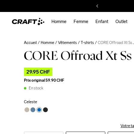
Homme
Femme
Enfant
Outlet
Accueil
Homme
Vêtements
T-shirts
CORE Offroad Xt Ss 
CORE Offroad Xt Ss 
29.95 CHF
Prix original
59.90 CHF
En stock
Celeste
Votre ta