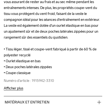
vous assurant de rester au frais et au sec même pendant les 
vous assurant de rester au frais et au sec même pendant les 
entraînements intenses. De plus, les propriétés coupe-vent du 
entraînements intenses. De plus, les propriétés coupe-vent du 
tissu vous protègent du vent froid, faisant de la veste le 
tissu vous protègent du vent froid, faisant de la veste le 
compagnon idéal pour les séances d'entraînement en extérieur. 
compagnon idéal pour les séances d'entraînement en extérieur. 
La veste est également dotée d'un ourlet élastique en bas pour 
La veste est également dotée d'un ourlet élastique en bas pour 
un ajustement sûr et de deux poches latérales zippées pour un 
un ajustement sûr et de deux poches latérales zippées pour un 
rangement sûr des essentiels du quotidien.

rangement sûr des essentiels du quotidien.

• Tissu léger, tissé et coupe-vent fabriqué à partir de 60 % de 
• Tissu léger, tissé et coupe-vent fabriqué à partir de 60 % de 
polyester recyclé

polyester recyclé

• Ourlet élastique en bas

• Ourlet élastique en bas

• Deux poches latérales zippées 

• Deux poches latérales zippées 

• Coupe classique
• Coupe classique
Numéro d'article : 1915942-3310
Numéro d'article : 1915942-3310
Afficher plus
MATÉRIAUX ET ENTRETIEN