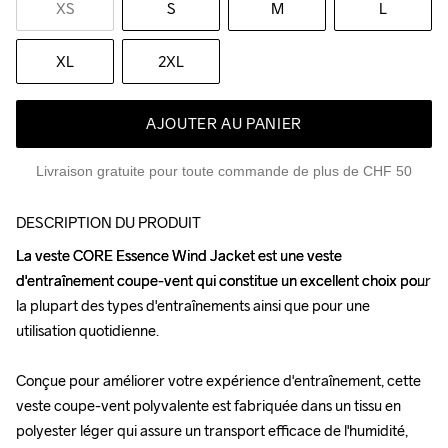
XS
S
M
L
XL
2XL
AJOUTER AU PANIER
Livraison gratuite pour toute commande de plus de CHF 50
DESCRIPTION DU PRODUIT
La veste CORE Essence Wind Jacket est une veste 
La veste CORE Essence Wind Jacket est une veste 
d'entraînement coupe-vent qui constitue un excellent choix pour 
d'entraînement coupe-vent qui constitue un excellent choix pour 
la plupart des types d'entraînements ainsi que pour une 
la plupart des types d'entraînements ainsi que pour une 
utilisation quotidienne.

utilisation quotidienne.

Conçue pour améliorer votre expérience d'entraînement, cette 
Conçue pour améliorer votre expérience d'entraînement, cette 
veste coupe-vent polyvalente est fabriquée dans un tissu en 
veste coupe-vent polyvalente est fabriquée dans un tissu en 
polyester léger qui assure un transport efficace de l'humidité, 
polyester léger qui assure un transport efficace de l'humidité, 