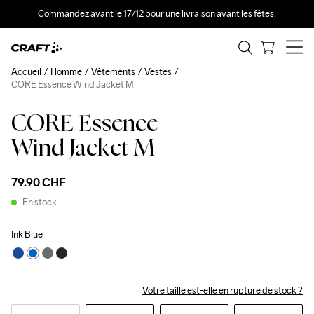
Commandez avant le 17/12 pour une livraison avant les fêtes.
Accueil
Homme
Vêtements
Vestes
CORE Essence Wind Jacket M
CORE Essence
Wind Jacket M
79.90 CHF
En stock
Ink Blue
Votre taille est-elle en rupture de stock ?