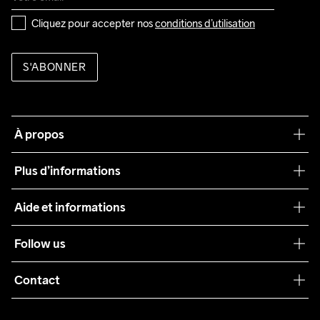
Cliquez pour accepter nos 
conditions d’utilisation
S'ABONNER
À propos
Notre philosophie
Plus d’informations
Craft Care Guide
Aide et informations
Teamwear
Service client
Follow us
Durabilité
Conditions générales
Collaborations
Contact
Retours
Presse
info@craftsportswear.ch
Expédition