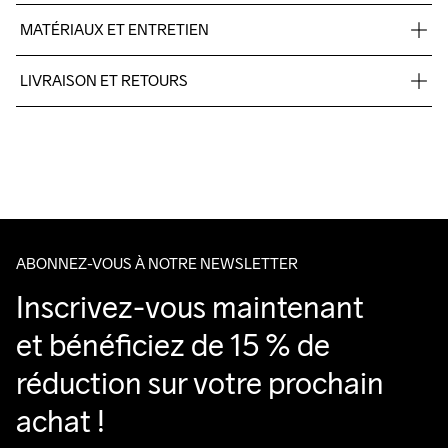
MATÉRIAUX ET ENTRETIEN
100% Polyester-Recycled
LIVRAISON ET RETOURS
Pour les commandes inférieures, nous facturons CHF 9.
Nous faisons appel à DHL qui livre pendant la journée.
Do Not Bleach
Do Not Dry 
Ironing Low 
Lavage en 
Veillez à choisir une adresse où vous recevrez le colis.
Clean
Temp
machine à 
40 degrés.
ABONNEZ-VOUS À NOTRE NEWSLETTER
Inscrivez-vous maintenant 
et bénéficiez de 15 % de 
réduction sur votre prochain 
achat !