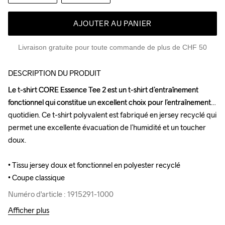
AJOUTER AU PANIER
Livraison gratuite pour toute commande de plus de CHF 50
DESCRIPTION DU PRODUIT
Le t-shirt CORE Essence Tee 2 est un t-shirt d’entraînement 
Le t-shirt CORE Essence Tee 2 est un t-shirt d’entraînement 
fonctionnel qui constitue un excellent choix pour l’entraînement 
fonctionnel qui constitue un excellent choix pour l’entraînement 
quotidien. Ce t-shirt polyvalent est fabriqué en jersey recyclé qui 
quotidien. Ce t-shirt polyvalent est fabriqué en jersey recyclé qui 
permet une excellente évacuation de l’humidité et un toucher 
permet une excellente évacuation de l’humidité et un toucher 
doux.

doux.

• Tissu jersey doux et fonctionnel en polyester recyclé 

• Tissu jersey doux et fonctionnel en polyester recyclé 

• Coupe classique
• Coupe classique
Numéro d'article : 1915291-1000
Numéro d'article : 1915291-1000
Afficher plus