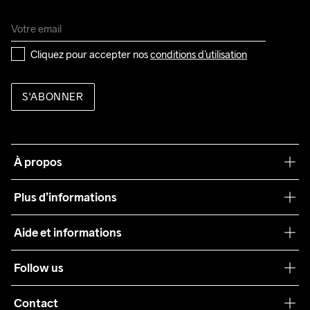
Cliquez pour accepter nos 
conditions d’utilisation
S'ABONNER
À propos
Notre philosophie
Plus d’informations
Craft Care Guide
Aide et informations
Teamwear
Service client
Follow us
Durabilité
Conditions générales
Collaborations
Contact
Retours