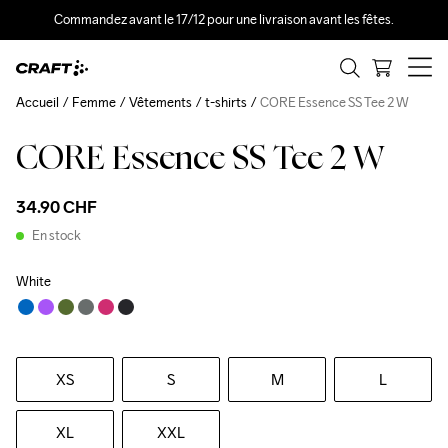
Commandez avant le 17/12 pour une livraison avant les fêtes.
Accueil
Femme
Vêtements
t-shirts
CORE Essence SS Tee 2 W
CORE Essence SS Tee 2 W
34.90 CHF
En stock
White
XS
S
M
L
XL
XXL