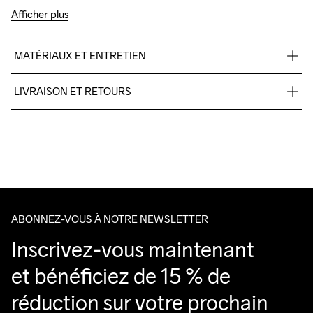
Afficher plus
MATÉRIAUX ET ENTRETIEN
100% Polyester-Recycled
LIVRAISON ET RETOURS
Pour les commandes inférieures, nous facturons CHF 9.
Nous faisons appel à DHL qui livre pendant la journée.
Do Not Bleach
Do Not Dry 
Ironing Low 
Lavage en 
Veillez à choisir une adresse où vous recevrez le colis.
Clean
Temp
machine à 
40 degrés.
ABONNEZ-VOUS À NOTRE NEWSLETTER
Inscrivez-vous maintenant 
et bénéficiez de 15 % de 
réduction sur votre prochain 