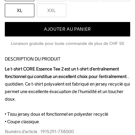
XL
XXL
AJOUTER AU PANIER
Livraison gratuite pour toute commande de plus de CHF 50
DESCRIPTION DU PRODUIT
Le t-shirt CORE Essence Tee 2 est un t-shirt d’entraînement 
Le t-shirt CORE Essence Tee 2 est un t-shirt d’entraînement 
fonctionnel qui constitue un excellent choix pour l’entraînement 
fonctionnel qui constitue un excellent choix pour l’entraînement 
quotidien. Ce t-shirt polyvalent est fabriqué en jersey recyclé qui 
quotidien. Ce t-shirt polyvalent est fabriqué en jersey recyclé qui 
permet une excellente évacuation de l’humidité et un toucher 
permet une excellente évacuation de l’humidité et un toucher 
doux.

doux.

• Tissu jersey doux et fonctionnel en polyester recyclé 

• Tissu jersey doux et fonctionnel en polyester recyclé 

• Coupe classique
• Coupe classique
Numéro d'article : 1915291-738000
Numéro d'article : 1915291-738000