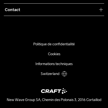
Conditions générales
Collaborations
Contact
Retours
Presse
info@craftsportswear.ch
Expédition
+41 32 841 08 36
FAQ
Accessibility statement
Politique de confidentialité
Exercer mon droit de rétractation
Cookies
Informations techniques
Switzerland
New Wave Group SA, Chemin des Polonais 3, 2016 Cortaillod