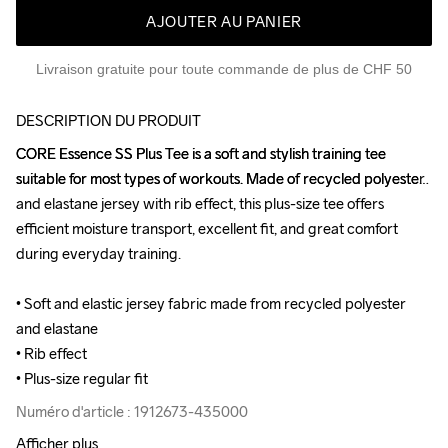
AJOUTER AU PANIER
Livraison gratuite pour toute commande de plus de CHF 50
DESCRIPTION DU PRODUIT
CORE Essence SS Plus Tee is a soft and stylish training tee 
CORE Essence SS Plus Tee is a soft and stylish training tee 
suitable for most types of workouts. Made of recycled polyester 
suitable for most types of workouts. Made of recycled polyester 
and elastane jersey with rib effect, this plus-size tee offers 
and elastane jersey with rib effect, this plus-size tee offers 
efficient moisture transport, excellent fit, and great comfort 
efficient moisture transport, excellent fit, and great comfort 
during everyday training.

during everyday training.

• Soft and elastic jersey fabric made from recycled polyester 
• Soft and elastic jersey fabric made from recycled polyester 
and elastane

and elastane

• Rib effect

• Rib effect

• Plus-size regular fit
• Plus-size regular fit
Numéro d'article : 1912673-435000
Numéro d'article : 1912673-435000
Afficher plus