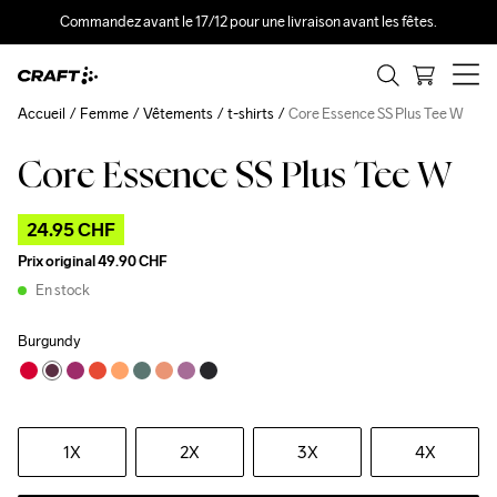
Commandez avant le 17/12 pour une livraison avant les fêtes.
Accueil
Femme
Vêtements
t-shirts
Core Essence SS Plus Tee W
Core Essence SS Plus Tee W
Outlet
24.95 CHF
Prix original
49.90 CHF
En stock
Burgundy
1X
2X
3X
4X