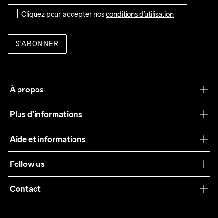
Cliquez pour accepter nos 
conditions d’utilisation
S'ABONNER
À propos
Notre philosophie
Plus d’informations
Craft Care Guide
Aide et informations
Teamwear
Service client
Follow us
Durabilité
Conditions générales
Collaborations
Contact
Retours
Presse
info@craftsportswear.ch
Expédition