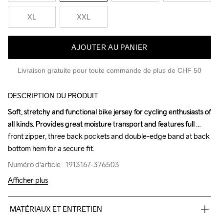
XL
XXL
AJOUTER AU PANIER
Livraison gratuite pour toute commande de plus de CHF 50
DESCRIPTION DU PRODUIT
Soft, stretchy and functional bike jersey for cycling enthusiasts of 
Soft, stretchy and functional bike jersey for cycling enthusiasts of 
all kinds. Provides great moisture transport and features full 
all kinds. Provides great moisture transport and features full 
front zipper, three back pockets and double-edge band at back 
front zipper, three back pockets and double-edge band at back 
bottom hem for a secure fit.
bottom hem for a secure fit.
Numéro d'article : 1913167-376503
Numéro d'article : 1913167-376503
Afficher plus
MATÉRIAUX ET ENTRETIEN