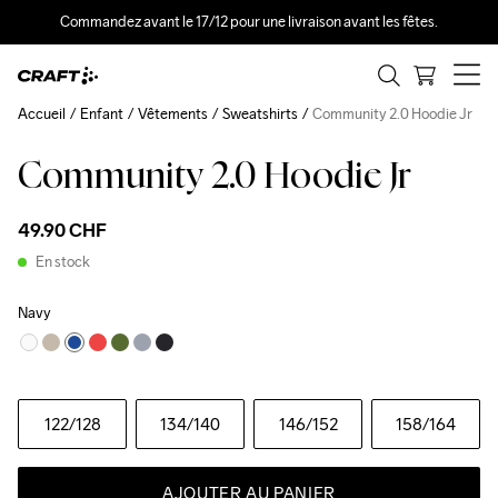
Commandez avant le 17/12 pour une livraison avant les fêtes.
Accueil
Enfant
Vêtements
Sweatshirts
Community 2.0 Hoodie Jr
Community 2.0 Hoodie Jr
49.90 CHF
En stock
Navy
122
/128
134
/140
146
/152
158
/164
AJOUTER AU PANIER