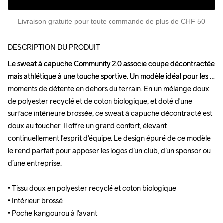
Livraison gratuite pour toute commande de plus de CHF 50
DESCRIPTION DU PRODUIT
Le sweat à capuche Community 2.0 associe coupe décontractée 
Le sweat à capuche Community 2.0 associe coupe décontractée 
mais athlétique à une touche sportive. Un modèle idéal pour les 
mais athlétique à une touche sportive. Un modèle idéal pour les 
moments de détente en dehors du terrain. En un mélange doux 
moments de détente en dehors du terrain. En un mélange doux 
de polyester recyclé et de coton biologique, et doté d'une 
de polyester recyclé et de coton biologique, et doté d'une 
surface intérieure brossée, ce sweat à capuche décontracté est 
surface intérieure brossée, ce sweat à capuche décontracté est 
doux au toucher. Il offre un grand confort, élevant 
doux au toucher. Il offre un grand confort, élevant 
continuellement l'esprit d'équipe. Le design épuré de ce modèle 
continuellement l'esprit d'équipe. Le design épuré de ce modèle 
le rend parfait pour apposer les logos d’un club, d’un sponsor ou 
le rend parfait pour apposer les logos d’un club, d’un sponsor ou 
d’une entreprise.

d’une entreprise.

• Tissu doux en polyester recyclé et coton biologique

• Tissu doux en polyester recyclé et coton biologique

• Intérieur brossé

• Intérieur brossé

• Poche kangourou à l'avant

• Poche kangourou à l'avant
