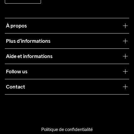
À propos
Notre philosophie
Plus d’informations
Craft Care Guide
Aide et informations
Teamwear
Service client
Follow us
Durabilité
Conditions générales
Collaborations
Contact
Retours
Presse
info@craftsportswear.ch
Expédition
+41 32 841 08 36
FAQ
Accessibility statement
Politique de confidentialité