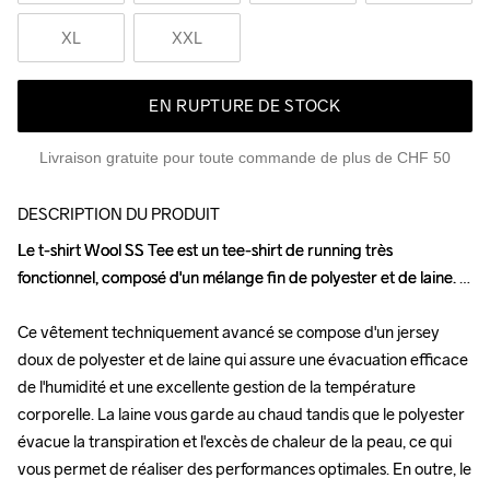
XL
XXL
EN RUPTURE DE STOCK
Livraison gratuite pour toute commande de plus de CHF 50
DESCRIPTION DU PRODUIT
Le t-shirt Wool SS Tee est un tee-shirt de running très 
Le t-shirt Wool SS Tee est un tee-shirt de running très 
fonctionnel, composé d'un mélange fin de polyester et de laine. 

fonctionnel, composé d'un mélange fin de polyester et de laine. 

Ce vêtement techniquement avancé se compose d'un jersey 
Ce vêtement techniquement avancé se compose d'un jersey 
doux de polyester et de laine qui assure une évacuation efficace 
doux de polyester et de laine qui assure une évacuation efficace 
de l'humidité et une excellente gestion de la température 
de l'humidité et une excellente gestion de la température 
corporelle. La laine vous garde au chaud tandis que le polyester 
corporelle. La laine vous garde au chaud tandis que le polyester 
évacue la transpiration et l'excès de chaleur de la peau, ce qui 
évacue la transpiration et l'excès de chaleur de la peau, ce qui 
vous permet de réaliser des performances optimales. En outre, le 
vous permet de réaliser des performances optimales. En outre, le 