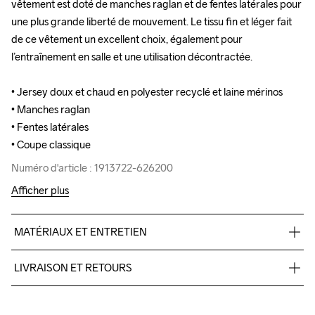
vêtement est doté de manches raglan et de fentes latérales pour 
vêtement est doté de manches raglan et de fentes latérales pour 
une plus grande liberté de mouvement. Le tissu fin et léger fait 
une plus grande liberté de mouvement. Le tissu fin et léger fait 
de ce vêtement un excellent choix, également pour 
de ce vêtement un excellent choix, également pour 
l’entraînement en salle et une utilisation décontractée.

l’entraînement en salle et une utilisation décontractée.

• Jersey doux et chaud en polyester recyclé et laine mérinos

• Jersey doux et chaud en polyester recyclé et laine mérinos

• Manches raglan

• Manches raglan

• Fentes latérales

• Fentes latérales

• Coupe classique
• Coupe classique
Numéro d'article : 1913722-626200
Numéro d'article : 1913722-626200
Afficher plus
MATÉRIAUX ET ENTRETIEN
80% Polyester-Recycled, 20% Wool
LIVRAISON ET RETOURS
Pour les commandes inférieures, nous facturons CHF 9.
Nous faisons appel à DHL qui livre pendant la journée.