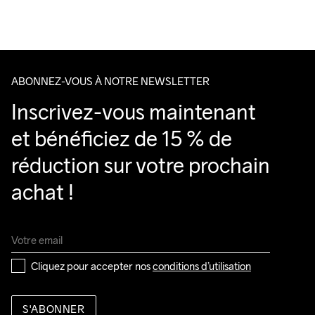
Do Not Bleach
Do Not Dry 
Do Not Tumble
Ironing Low 
Machine Wash 
Veillez à choisir une adresse où vous recevrez le colis.
Clean
Temp
40 Gentle
ABONNEZ-VOUS À NOTRE NEWSLETTER
Inscrivez-vous maintenant 
et bénéficiez de 15 % de 
réduction sur votre prochain 
achat !
Cliquez pour accepter nos 
conditions d’utilisation
S'ABONNER