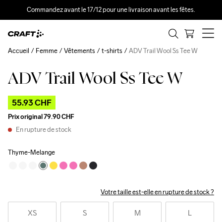
Commandez avant le 17/12 pour une livraison avant les fêtes.
Accueil
Femme
Vêtements
t-shirts
ADV Trail Wool Ss Tee W
ADV Trail Wool Ss Tee W
Outlet
55.93 CHF
Prix original
79.90 CHF
En rupture de stock
Thyme-Melange
Votre taille est-elle en rupture de stock ?
XS
S
M
L