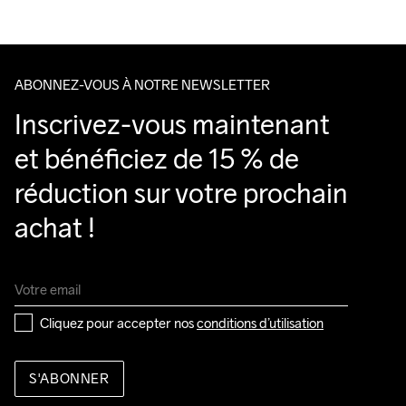
100% Polyester Recycled

Back

100% Polyurethane
ABONNEZ-VOUS À NOTRE NEWSLETTER
Inscrivez-vous maintenant 
Do Not Bleach
Do Not Dry 
Ironing Low 
Lavage en 
Tumble Low 
et bénéficiez de 15 % de 
Clean
Temp
machine à 
Temp
40 degrés.
réduction sur votre prochain 
achat !
Cliquez pour accepter nos 
conditions d’utilisation
S'ABONNER