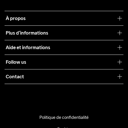
À propos
Notre philosophie
Plus d’informations
Craft Care Guide
Aide et informations
Teamwear
Service client
Follow us
Durabilité
Conditions générales
Collaborations
Contact
Retours
Presse
info@craftsportswear.ch
Expédition
+41 32 841 08 36
FAQ
Accessibility statement
Politique de confidentialité
Exercer mon droit de rétractation