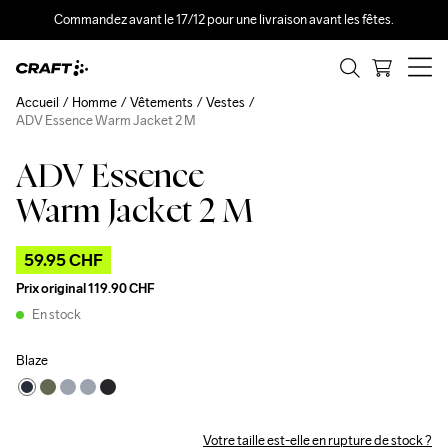
Commandez avant le 17/12 pour une livraison avant les fêtes.
Accueil
Homme
Vêtements
Vestes
ADV Essence Warm Jacket 2 M
ADV Essence
Outlet
Warm Jacket 2 M
59.95 CHF
Prix original
119.90 CHF
En stock
Blaze
Votre taille est-elle en rupture de stock ?