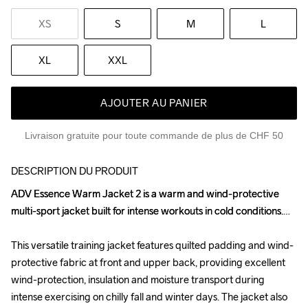
XS
S
M
L
XL
XXL
AJOUTER AU PANIER
Livraison gratuite pour toute commande de plus de CHF 50
DESCRIPTION DU PRODUIT
ADV Essence Warm Jacket 2 is a warm and wind-protective 
ADV Essence Warm Jacket 2 is a warm and wind-protective 
multi-sport jacket built for intense workouts in cold conditions.

multi-sport jacket built for intense workouts in cold conditions.

This versatile training jacket features quilted padding and wind-
This versatile training jacket features quilted padding and wind-
protective fabric at front and upper back, providing excellent 
protective fabric at front and upper back, providing excellent 
wind-protection, insulation and moisture transport during 
wind-protection, insulation and moisture transport during 
intense exercising on chilly fall and winter days. The jacket also 
intense exercising on chilly fall and winter days. The jacket also 