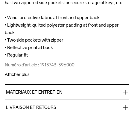
has two zippered side pockets for secure storage of keys, etc.

has two zippered side pockets for secure storage of keys, etc.

• Wind-protective fabric at front and upper back

• Wind-protective fabric at front and upper back

• Lightweight, quilted polyester padding at front and upper 
• Lightweight, quilted polyester padding at front and upper 
back 

back 

• Two side pockets with zipper

• Two side pockets with zipper

• Reflective print at back

• Reflective print at back

• Regular fit
• Regular fit
Numéro d'article : 1913743-396000
Numéro d'article : 1913743-396000
Afficher plus
MATÉRIAUX ET ENTRETIEN
Body

LIVRAISON ET RETOURS
88% Polyester Recycled

12% Elastane

Pour les commandes inférieures, nous facturons CHF 9.
Upper front body

Nous faisons appel à DHL qui livre pendant la journée.
Face

Veillez à choisir une adresse où vous recevrez le colis.