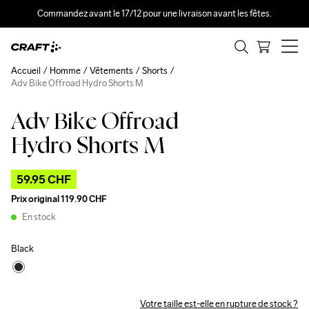
Commandez avant le 17/12 pour une livraison avant les fêtes.
Accueil
Homme
Vêtements
Shorts
Adv Bike Offroad Hydro Shorts M
Adv Bike Offroad
Outlet
Hydro Shorts M
59.95 CHF
Prix original
119.90 CHF
En stock
Black
Votre taille est-elle en rupture de stock ?