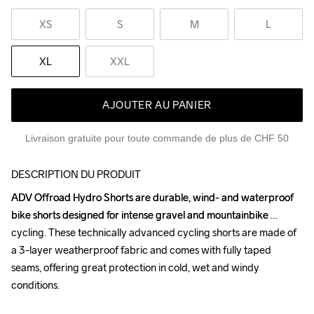
XS
S
M
L
XL
XXL
AJOUTER AU PANIER
Livraison gratuite pour toute commande de plus de CHF 50
DESCRIPTION DU PRODUIT
ADV Offroad Hydro Shorts are durable, wind- and waterproof 
ADV Offroad Hydro Shorts are durable, wind- and waterproof 
bike shorts designed for intense gravel and mountainbike 
bike shorts designed for intense gravel and mountainbike 
cycling. These technically advanced cycling shorts are made of 
cycling. These technically advanced cycling shorts are made of 
a 3-layer weatherproof fabric and comes with fully taped 
a 3-layer weatherproof fabric and comes with fully taped 
seams, offering great protection in cold, wet and windy 
seams, offering great protection in cold, wet and windy 
conditions.

conditions.
