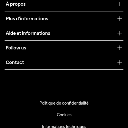
À propos
Notre philosophie
Plus d’informations
Craft Care Guide
Aide et informations
Teamwear
Service client
Follow us
Durabilité
Conditions générales
Collaborations
Contact
Retours
Presse
info@craftsportswear.ch
Expédition
+41 32 841 08 36
FAQ
Accessibility statement
Politique de confidentialité
Exercer mon droit de rétractation
Cookies
Informations techniques