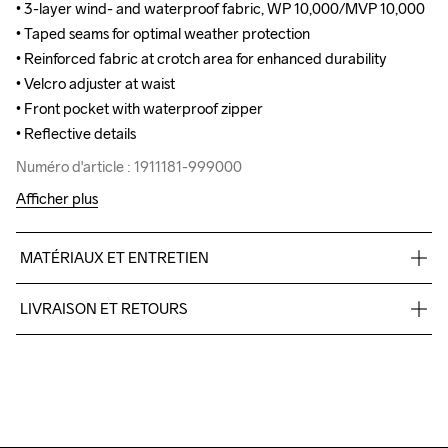
• 3-layer wind- and waterproof fabric, WP 10,000/MVP 10,000

• 3-layer wind- and waterproof fabric, WP 10,000/MVP 10,000

• Taped seams for optimal weather protection

• Taped seams for optimal weather protection

• Reinforced fabric at crotch area for enhanced durability 

• Reinforced fabric at crotch area for enhanced durability 

• Velcro adjuster at waist

• Velcro adjuster at waist

• Front pocket with waterproof zipper

• Front pocket with waterproof zipper

• Reflective details
• Reflective details
Numéro d'article : 1911181-999000
Numéro d'article : 1911181-999000
Afficher plus
MATÉRIAUX ET ENTRETIEN
Face 100% Polyester, Middle 100% Polyurethane, Back 100% 
LIVRAISON ET RETOURS
Polyester
Pour les commandes inférieures, nous facturons CHF 9.
Nous faisons appel à DHL qui livre pendant la journée.
Veillez à choisir une adresse où vous recevrez le colis.
Do Not Bleach
Do Not Dry 
Do Not Iron
Lavage en 
Tumble Low 
Clean
machine à 
Temp
40 degrés.