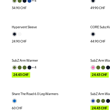
+ 
4
34.90
CHF
49.90
CHF
Hypervent Sleeve
CORE Subz K
Recycled
24.90
CHF
44.90
CHF
SubZ Arm Warmer
SubZ Arm Wa
Outlet
Outlet
+ 
4
24.43
CHF
24.43
CHF
Share The Road 6.0 Leg Warmers
SubZ Arm Wa
Outlet
60
CHF
24.43
CHF