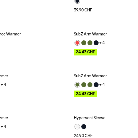
39.90
CHF
nee Warmer
SubZ Arm Warmer
Outlet
+ 
4
24.43
CHF
rmer
SubZ Arm Warmer
Outlet
+ 
4
+ 
4
24.43
CHF
rmer
Hypervent Sleeve
+ 
4
24.90
CHF