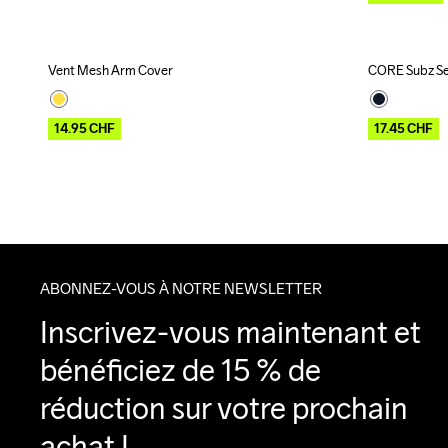
Vent Mesh Arm Cover
CORE Subz Se
Outlet
Outlet
14.95
CHF
17.45
CHF
ABONNEZ-VOUS À NOTRE NEWSLETTER
Inscrivez-vous maintenant et 
bénéficiez de 15 % de 
réduction sur votre prochain 
achat !