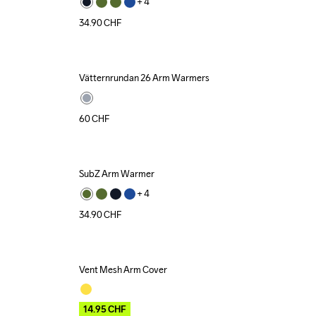
+ 
4
34.90
CHF
Vätternrundan 26 Arm Warmers
60
CHF
SubZ Arm Warmer
+ 
4
34.90
CHF
Vent Mesh Arm Cover
Outlet
14.95
CHF