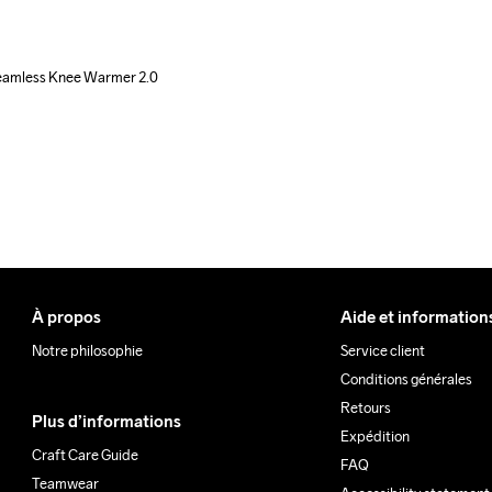
amless Knee Warmer 2.0
À propos
Aide et information
Notre philosophie
Service client
Conditions générales
Retours
Plus d’informations
Expédition
Craft Care Guide
FAQ
Teamwear